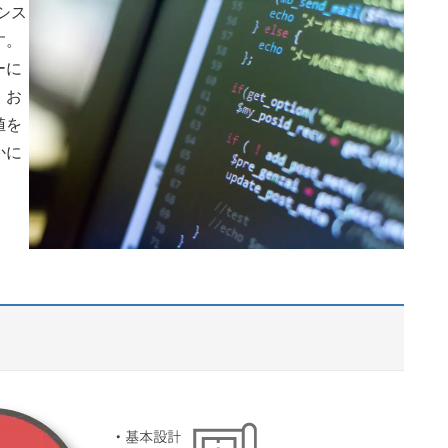
シス
す。
ーに
、お
値を
かに