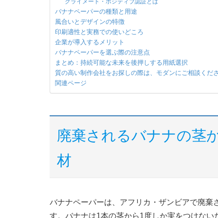
クライメート・ポジティブ認証とは
バナナペーパーの種類と用途
風合いとデザインの特徴
印刷適性と実務での使いどころ
企業が導入するメリット
バナナペーパーを選ぶ際の注意点
まとめ：持続可能な未来を後押しする用紙選択
質の高い制作会社をお探しの際は、モダンにご相談くだ
関連ページ
廃棄されるバナナの茎
材
バナナペーパーは、アフリカ・ザンビアで廃棄
す。バナナは1本の茎から1度しか実をつけない