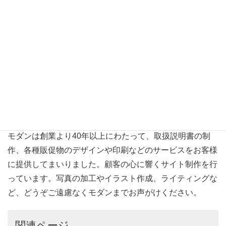
の制作ツールは、既存の機能を活かしつつ、マニュアルの
目的に合わせてカスタマイズすることも可能です。Webマ
ニュアルの作成は、今後ますます重要な役割を果たすこと
でしょう。
質の高い制作会社をお探しの際は、モダ
ンにご相談ください。
モダンは創業より40年以上にわたって、取扱説明書の制
作、各種販促物のデザインや印刷などのサービスをお客様
に提供してまいりました。顧客の心に響くサイト制作を行
っています。写真の加工やイラスト作成、ライティングな
ど、どうぞご遠慮なくモダンまでお声がけください。
関連ページ